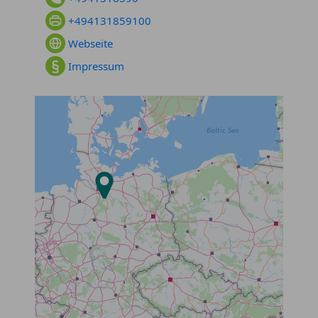
+494131859100
Webseite
Impressum