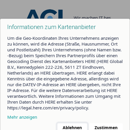
Wir machen IT bes
ser!
Informationen zum Kartenanbieter
Um die Geo-Koordinaten Ihres Unternehmens anzeigen
zu können, wird die Adresse (Straße, Hausnummer, Ort
und Postleitzahl) Ihres Unternehmens (ohne Namen bzw.
-Bezug) beim Speichern Ihres Partnerprofils über einen
Geocoding Dienst des Kartenanbieters HERE (HERE Global
Team
B.V., Kennedyplein 222-226, 5611 ZT Eindhoven,
16
Mitarbeiter
Netherlands) an HERE übertragen. HERE erlangt dabei
06
Kenntnis über die eingegebene Adresse, allerdings wird
Techniker
nur die DATEV-IP-Adresse an HERE übergeben, nicht Ihre
01
DATEV-Berater
IP-Adresse. Für die weitere Datenverarbeitung ist HERE
03
DATEV-Zertifikate
verantwortlich. Weitere Informationen zum Umgang mit
Ihren Daten durch HERE erhalten Sie unter
https://legal.here.com/en/privacy/policy.
Leistungsübersicht
Mehr anzeigen
IT-Lösungen
Ablehnen
Zustimmen